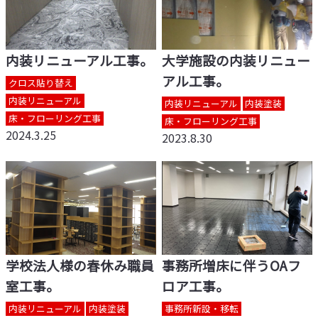
内装リニューアル工事。
大学施設の内装リニュー
アル工事。
クロス貼り替え
内装リニューアル
内装リニューアル
内装塗装
床・フローリング工事
床・フローリング工事
2024.3.25
2023.8.30
学校法人様の春休み職員
事務所増床に伴うOAフ
室工事。
ロア工事。
内装リニューアル
内装塗装
事務所新設・移転