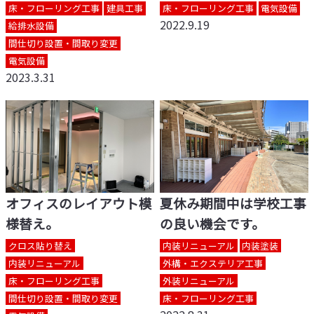
床・フローリング工事
建具工事
床・フローリング工事
電気設備
2022.9.19
給排水設備
間仕切り設置・間取り変更
電気設備
2023.3.31
オフィスのレイアウト模
夏休み期間中は学校工事
様替え。
の良い機会です。
クロス貼り替え
内装リニューアル
内装塗装
内装リニューアル
外構・エクステリア工事
床・フローリング工事
外装リニューアル
間仕切り設置・間取り変更
床・フローリング工事